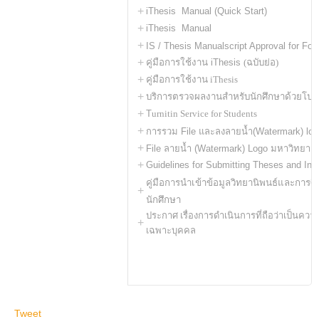
+
iThesis Manual (Quick Start)
+
iThesis Manual
+
IS /
Thesis Manualscript Approval for Fo
+
คู่มือการใช้งาน iThesis
(ฉบับย่อ)
+
คู่มือการใช้งาน iThesis
+
บริการตรวจผลงานสำหรับนักศึกษาด้วยโปร
+
T
urnitin Service for Students
+
การรวม File และลงลายน้ำ(Watermark) log
+
File ลายน้ำ (Watermark) Logo มหาวิทยาลั
+
Guidelines for Submitting Theses and Ind
คู่มือการนำเข้าข้อมูลวิทยานิพนธ์และกา
+
นักศึกษา
ประกาศ เรื่องการดำเนินการที่ถือว่าเป็นค
+
เฉพาะบุคคล
Tweet